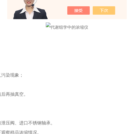
真空离心浓缩仪推荐
；
叉污染现象；
值后再抽真空。
口泄压阀、进口
不锈钢轴承
。
下观察样品浓缩情况。