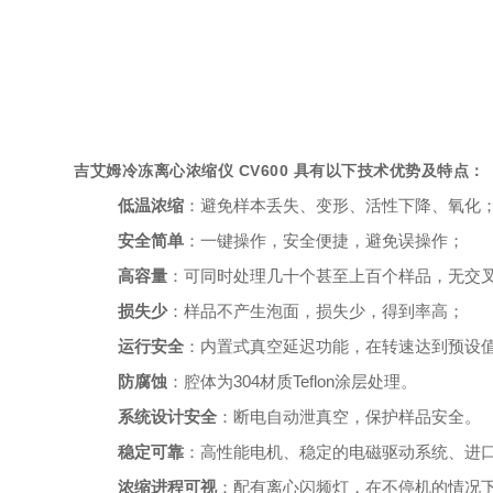
吉艾姆冷冻离心浓缩仪 CV600 具有以下技术优势及特点：
低温浓缩
：避免样本丢失、变形、活性下降、氧化
安全简单
：一键操作，安全便捷，避免误操作；
高容量
：可同时处理几十个甚至上百个样品，无交
损失少
：样品不产生泡面，损失少，得到率高；
运行安全
：内置式真空延迟功能，在转速达到预设
防腐蚀
：腔体为304材质Teflon
涂层处理
。
系统设计安全
：断电自动泄真空，保护样品安全。
稳定可靠
：高性能电机、稳定的电磁驱动系统、进
浓缩进程可视
：配有离心闪频灯，在不停机的情况