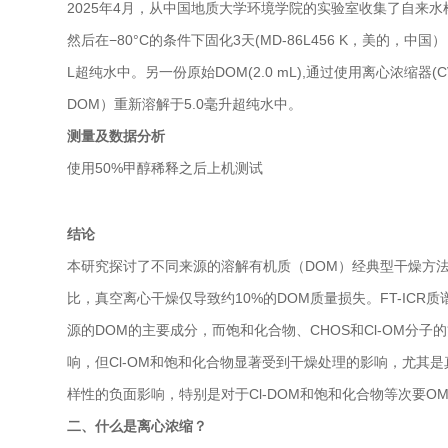
2025年4月，从中国地质大学环境学院的实验室收集了自来水
然后在−80°C的条件下固化3天(MD-86L456 K，美的，中国）
L超纯水中。另一份原始DOM(2.0 mL),通过使用离心浓缩器
DOM）重新溶解于5.0毫升超纯水中。
测量及数据分析
使用50%甲醇稀释之后上机测试
结论
本研究探讨了不同来源的溶解有机质（DOM）经典型干燥方法
比，真空离心干燥仅导致约10%的DOM质量损失。FT-IC
源的DOM的主要成分，而饱和化合物、CHOS和Cl-OM分
响，但Cl-OM和饱和化合物显著受到干燥处理的影响，尤其是
样性的负面影响，特别是对于Cl-DOM和饱和化合物等次要
二、什么是离心浓缩？