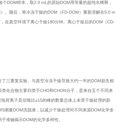
DOM样本，取2.0 mL的原始DOM用等量的超纯水稀释，
o，美国）。随后，将冷冻干燥的DOM（FD-DOM）重新溶解在5.0 m
件下，在真空环境下离心干燥180分钟。离心干燥后的DOM（CD-
进行了三重复实验。与真空冷冻干燥导致大约一半的DOM损失相
素类化合物主要归类于CHO和CHON分子，是来自五个不同来
双电荷离子及信噪比≤15的峰的数量总体上未受干燥处理的影
 MS测量DOM洗脱液，以减少干燥处理对不同来源DOM化学多
助于准确揭示DOM的化学多样性。