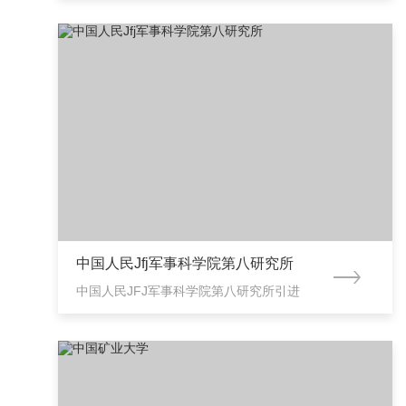
谷生物城武汉市光谷生物城汉市光谷生
物城事件：武汉宏韧生物医药安装调试
吉艾姆冷冻离心浓缩仪CV600 简述：武
汉宏韧生物医药股份有限公司是一家专
注于分析检测技术服务的
CRO（Contract Research
Organization），主营业务包括药代动
力学研究、生物分析、药物分析以及数
据管理和统计分析。
中国人民Jfj军事科学院第八研究所
中国人民JFJ军事科学院第八研究所引进
一台吉艾姆冷冻离心浓缩仪CV600