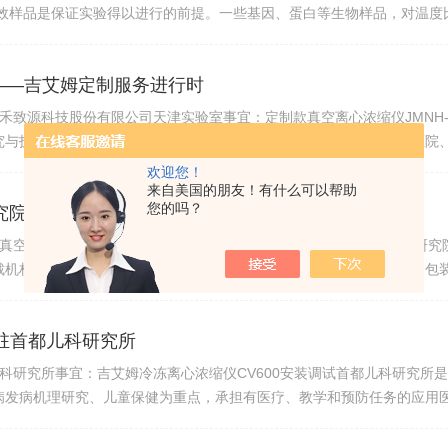
有效样品是保证实验得以进行的前提。一些基因、蛋白等生物样品，对温度
重视的。另外，一些珍贵样品获取困难，在进行实验时更是需要小心谨慎
求——吉艾姆定制服务进行时
京诺禾致源科技股份有限公司天津实验室事宜：定制款真空离心浓缩仪JMNH
究与技术服务、建库测序平台服务，为全球研究型大学、科研院所、医院
了解，2021年6月份双方达成合作意见，由我司研发一款真空离心浓缩仪满
欢迎您！
来自美国的朋友！有什么可以帮助
您的吗？
究院
艾姆真空离心浓缩仪AutoR1-Plus安装调试服务单位：中国食品药品检
裁机构，主要承担着食品、药品、医疗器械、化妆品及有关药用辅料、包
研、教学、标准化研究于一体的综合性国J级检验机构，目前承担着7个国
入驻首都儿科研究所
都儿科研究所事宜：吉艾姆冷冻离心浓缩仪CV600安装调试首都儿科研究所
病发病机理研究、儿童保健为重点，承担有医疗、教学和预防任务的应用
床、高等教育、预防保健为一体的儿科医学机构。是北京协和医学院联合