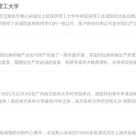
理工大学
-吉艾姆真空离心浓缩仪入驻深圳理工大学中科院深理工合成院经过多品牌
结果获得了合成院老师和同学们的一致认可。客户的信任和认可是对我们
，我们会砥砺前行，研发更多、更高品质的产品，为广大客户提供*周到的
会就中国抗体药物产业化与国产化做了一期专题开篇，其提到抗体药物生产
的普及，规模化生产所必须的设备、耗材等需求大幅度增长，全球供应链
药企业本身对于抗体生产原材料及装备的市场需求量与日俱增，2021年
021月12月3日在广州南方医科大学药学院举办。南医药剂青年学者高峰论坛
珠水接海风！值此南方医科大学建校70年之际，南方医科大学药学院主办“南
评价现状、发展趋势等进行交流和研讨，共同推进新型药物制剂研究、药物
上海市疾病预防控制中心事件：冷冻离心浓缩仪CV600安装调试完毕上海市