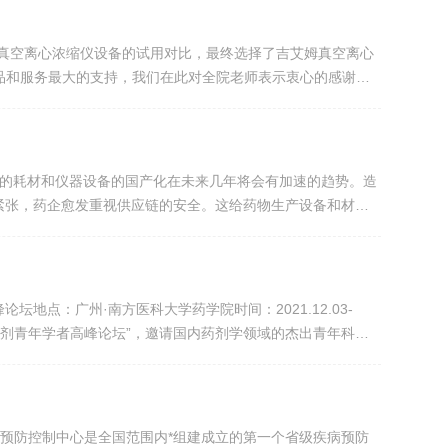
真空离心浓缩仪设备的试用对比，最终选择了吉艾姆真空离心
产品和服务最大的支持，我们在此对全院老师表示衷心的感谢！
服务，助力我们国家科研事业的发展。
所需的耗材和仪器设备的国产化在未来几年将会有加速的趋势。造
紧张，药企愈发重视供应链的安全。这给药物生产设备和材料
2月，在上海市经信委指导下，由君实生物、迈威生物、复宏
地点：广州·南方医科大学药学院时间：2021.12.03-
医药剂青年学者高峰论坛”，邀请国内药剂学领域的杰出青年科学
新剂型的转化及临床试验等等，携手开拓不创新...
疾病预防控制中心是全国范围内*组建成立的第一个省级疾病预防