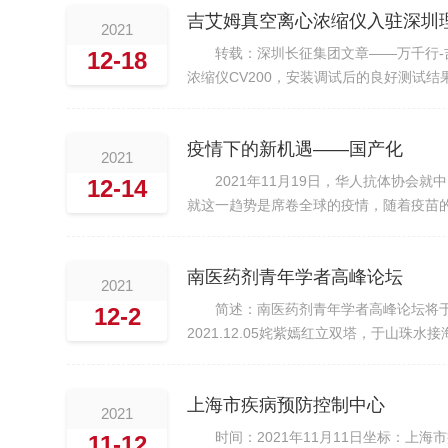
吉艾姆真空离心浓缩仪入驻深圳
2021
转载：深圳长征集团文章——万千行
12-18
浓缩仪CV200，安装调试后的良好测试
客户的信任是我们前行道路上最大的动力
疫情下的新机遇——国产化
2021
2021年11月19日，华人抗体协
12-14
就这一趋势是席卷全球的疫情，随着疫苗
国产化带来了发展的契机。基于国内生物制
汉霖、青赛...
南医药剂青年学者高峰论坛
2021
简述：南医药剂青年学者高峰论坛将于2
12-2
2021.12.05姹紫嫣红立双塔，于山
家和优秀青年学者，就国内外药剂学研究与
上海市疾病预防控制中心
2021
时间：2021年11月11日坐标：
11-12