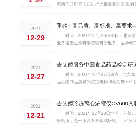
都离不开研究人员进行大量反复的实验,
以实验室人员对样品的活性和留存量极为
性、活性下降...
重磅 I 高品质、高标准、高要
2021
时间：2021年12月20日坐标：北
12-29
业务覆盖生命科学基础科研服务、医学研
信息技术支持等服务。经过对我司多方面考察
吉艾姆服务中国食品药品检定研
2021
时间：2021年12月27日事宜：吉
12-27
品生物制品质量的法定机构和最高技术仲
几年的努力，中检院已发展成为集检定、科
吉艾姆冷冻离心浓缩仪CV600
2021
时间：2021年12月20日地点：首
12-21
研究所，是一所以医学基础研究、儿科疾
营利性医疗机构，是集儿科基础研究、临
医学一...