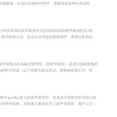
比较敏感，在进行实验的过程中，需要保留其特性和活性，所
。吉艾姆真空离心浓缩仪，低温浓缩，可避免样本丢失、变
-100安装调试诺禾致源作为目前国内基因测序领域的佼J者，
、医药研发企业、农业企业等提供基因测序、质谱分析和生物
足其实验室自动化作业线的需求。2021年10月15日...
定研究院中国食品药品检定研究院（简称中检院）,是我们国家检验药
装材料与容器（以下统称为食品药品）的检验检测工作。经过
J级中心及重点实验室的工作：国家病毒性肝炎研究中心、...
是新中guo第yi家儿科医学研究所，前身是中国医学科学院儿科
医学研究机构。其附属儿童医院为三级甲等医院，属于公立非
申报儿科学博士、硕士学位授权点；国务院学位办批准的临床