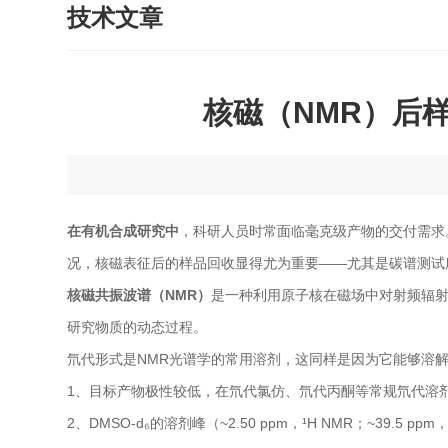
技术文章
核磁（NMR）后
在有机合成研究中
，科研人员时常面临毫克级产物的交付需求
况，核磁表征后的样品回收显得尤为重要——尤其是碳谱测试
核磁共振波谱（NMR）
是一种利用原子核在磁场中对射频辐
研究物质的动态过程。
氘代形式是NMR光谱学的常用溶剂，这同样是因为它能够溶解
1、目标产物极性较低，在氘代氯仿、氘代丙酮等常规氘代
2、DMSO-d₆的溶剂峰（~2.50 ppm，¹H NMR；~39.