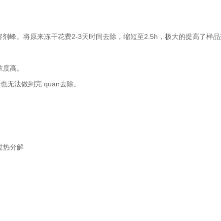
无溶剂峰。将原来冻干花费2-3天时间去除，缩短至2.5h，极大的提高了样
浓度高。
无法做到完 quan去除。
过热分解