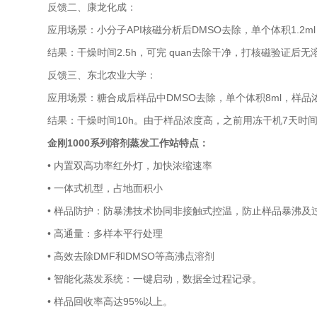
反馈二、康龙化成：
应用场景：小分子API核磁分析后DMSO去除，单个体积1.2ml
结果：干燥时间2.5h，可完 quan去除干净，打核磁验证后
反馈三、东北农业大学：
应用场景：糖合成后样品中DMSO去除，单个体积8ml，样品
结果：干燥时间10h。由于样品浓度高，之前用冻干机7天时间也
金刚1000系列溶剂蒸发工作站特点：
• 内置双高功率红外灯，加快浓缩速率
• 一体式机型，占地面积小
• 样品防护：防暴沸技术协同非接触式控温，防止样品暴沸及
• 高通量：多样本平行处理
• 高效去除DMF和DMSO等高沸点溶剂
• 智能化蒸发系统：一键启动，数据全过程记录。
• 样品回收率高达95%以上。