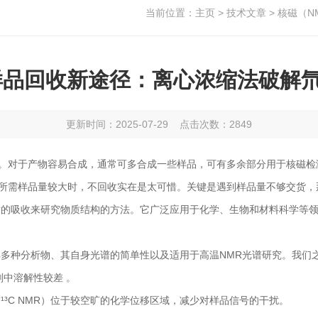
当前位置：
主页
>
技术文章
> 核磁（
样品回收新途径：离心浓缩法破解氘
更新时间：2025-07-29 点击次数：2849
。对于产物容易合成，通常可多合成一些样品，可有多余部分用于核磁检
所需样品量较大时，不回收实在是太可惜。关键是遇到样品量不够交货，
射的吸收来研究物质结构的方法。它广泛应用于化学、生物和材料科学等
多种分析物、其自身光谱的简单性以及适用于高温NMR光谱研究。我们之
溶剂中溶解性较差 。
5 ppm，¹³C NMR）位于较空旷的化学位移区域，减少对样品信号的干扰。