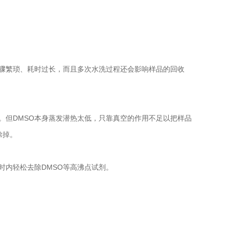
。
步骤繁琐、耗时过长，而且多次水洗过程还会影响样品的回收
。但DMSO本身蒸发潜热太低，只靠真空的作用不足以把样品
除掉。
时内轻松去除DMSO等高沸点试剂。