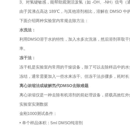
3、对氢键敏感，能帮助观测活泼氢（如 -OH、-NH）信号（通
由于其沸点高达 189℃，与其他溶剂相比，溶解在 DMSO
下面介绍两种实验室内常规去除方法：
水洗法：
利用DMSO溶于水的特性，加入水多次洗涤，然后溶剂萃取
率。
冻干法：
冻干机是实验室内常用的干燥设备，除了可以去除样品中的水
冻结，通常需要加入一些水来冻干。但冻干法步骤多，耗时长，
离心浓缩法或破解氘代DMSO去除难题
离心浓缩仪是一种去除有机溶剂的前处理设备，搭载高效红外
实验室实测数据
金刚1000测试条件：
• 单个样品体积：5ml DMSO纯溶剂