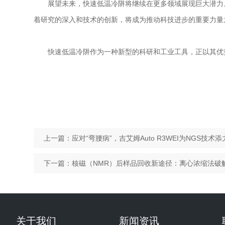
展望未来，快速低温冷阱将继续在更多领域展现巨大潜力。
着研究的深入和技术的创新，将成为推动科技进步的重要力量
快速低温冷阱作为一种新型的科研和工业工具，正以其优势
上一篇：
应对“弯腰病”，吉艾姆Auto R3WEI为NGS技术添
下一篇：
核磁（NMR）后样品回收新途径：离心浓缩法破
关于我们
新闻资讯