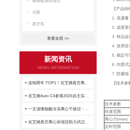
毒物检测浓缩仪
【产品特
冷阱
1. 高通量：
真空泵
2. 温度更
3. 样品设
查看全部 >>
4. 使用安
5. 稳定可
新闻资讯
6. 内置式
NEWS INFORMATION
7. 防腐蚀：
连续两年 TOP1！吉艾姆真空离心浓缩仪为何拿下半壁市场？
【技术参
吉艾姆Auto C4参展2026自主实验室大会：自动化浓缩方案赋能AI for Lab
技术参数
一文读懂核酸冷冻离心干燥仪：原理、维护与常见故障处理
转速范围
离心力(max)
吉艾姆真空离心浓缩仪助力武汉大学新成果：含氮杂环丙烷天然产物系统性发现
定时范围