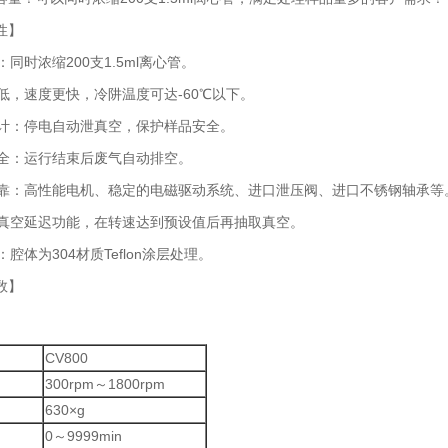
性】
同时浓缩200支1.5ml离心管。
低，速度更快，冷阱温度可达-60℃以下。
计：停电自动泄真空，保护样品安全。
全：运行结束后废气自动排空。
靠：高性能电机、稳定的电磁驱动系统、进口泄压阀、进口不锈钢轴承等
真空延迟功能，在转速达到预设值后再抽取真空。
腔体为304材质Teflon涂层处理。
数】
CV800
300rpm～1800rpm
630×g
0～9999min