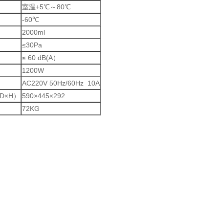
室温+5℃～80℃
-60℃
2000ml
≤30Pa
≤ 60 dB(A）
1200W
AC220V 50Hz/60Hz 10A
D×H）
590×445×292
72KG