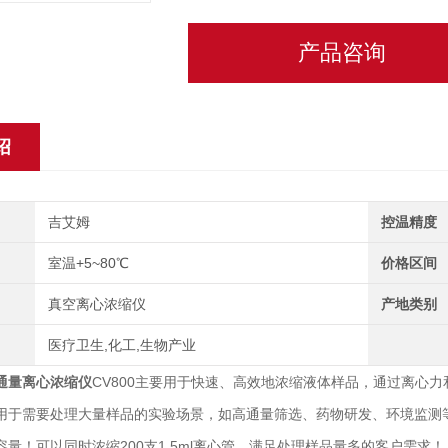
产品咨询
绍
吉艾姆
控温精度
室温+5~80℃
价格区间
真空离心浓缩仪
产地类别
医疗卫生,化工,生物产业
通量离心浓缩仪
CV800主要用于快速、高效地浓缩液体样品，通过离心
用于需要处理大量样品的实验场景，如高通量筛选、药物研发、环境监测
！可以同时浓缩200支1.5ml离心管，满足处理样品量多的客户需求！