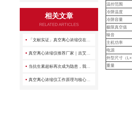
温控范围
冷阱温度
相关文章
冷阱容量
RELATED ARTICLES
极限真空值
噪音
「文献实证」真空离心浓缩仪在多环芳烃检测中的优势分析
主机功率
电源
真空离心浓缩仪推荐厂家｜吉艾姆近十年积淀，品质好售后服务好的优质供应商
外型尺寸（L×
重量
当抗生素超标再次成为隐患，我们如何守住餐桌前的最后一道防线？
真空离心浓缩仪工作原理与核心结构解析