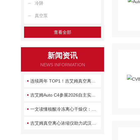
冷阱
真空泵
查看全部
新闻资讯
NEWS INFORMATION
连续两年 TOP1！吉艾姆真空离心浓缩仪为何拿下半壁市场？
吉艾姆Auto C4参展2026自主实验室大会：自动化浓缩方案赋能AI for Lab
一文读懂核酸冷冻离心干燥仪：原理、维护与常见故障处理
吉艾姆真空离心浓缩仪助力武汉大学新成果：含氮杂环丙烷天然产物系统性发现