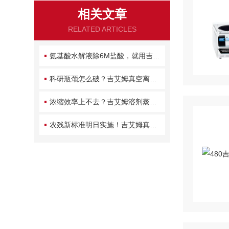
相关文章
RELATED ARTICLES
氨基酸水解液除6M盐酸，就用吉艾姆AutoR2耐酸浓缩仪。
科研瓶颈怎么破？吉艾姆真空离心浓缩仪：不仅提速，更是为样品安全“兜底”
浓缩效率上不去？吉艾姆溶剂蒸发工作站把实验室的“慢痛点”解决了！
农残新标准明日实施！吉艾姆真空离心浓缩仪助力农残检测