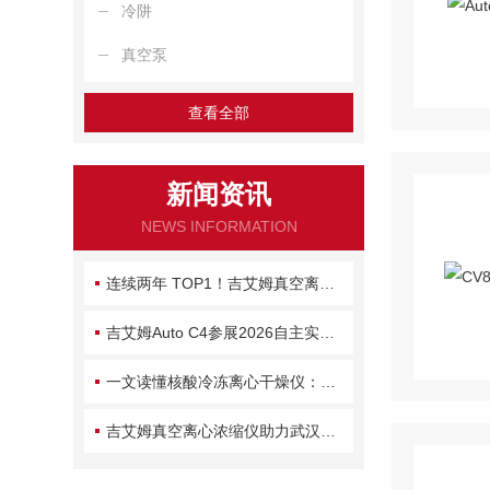
冷阱
真空泵
查看全部
新闻资讯
NEWS INFORMATION
连续两年 TOP1！吉艾姆真空离心浓缩仪为何拿下半壁市场？
吉艾姆Auto C4参展2026自主实验室大会：自动化浓缩方案赋能AI for Lab
一文读懂核酸冷冻离心干燥仪：原理、维护与常见故障处理
吉艾姆真空离心浓缩仪助力武汉大学新成果：含氮杂环丙烷天然产物系统性发现